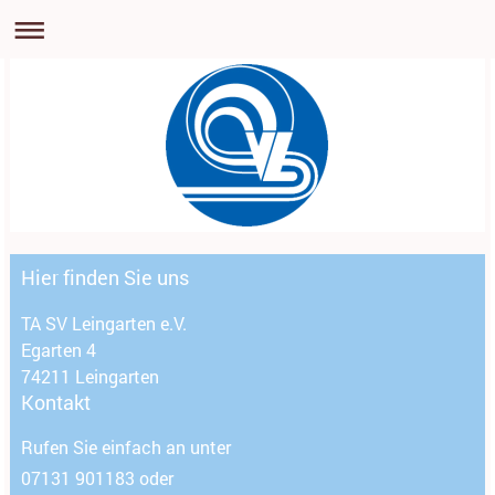
Hier finden Sie uns
TA SV Leingarten e.V.
Egarten 4
74211
Leingarten
Kontakt
Rufen Sie einfach an unter
07131 901183 oder