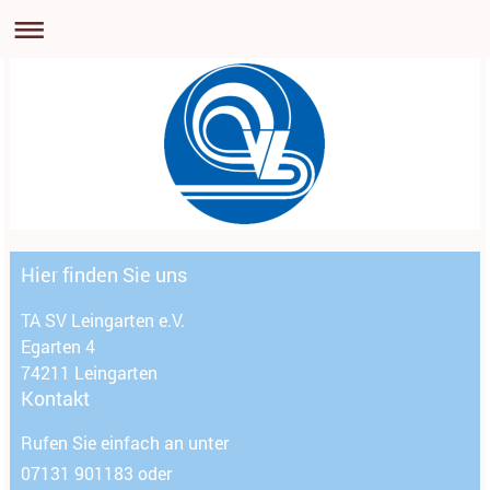
Hier finden Sie uns
TA SV Leingarten e.V.
Egarten 4
74211
Leingarten
Kontakt
Rufen Sie einfach an unter
07131 901183 oder