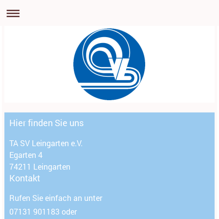
Hier finden Sie uns
TA SV Leingarten e.V.
Egarten 4
74211
Leingarten
Kontakt
Rufen Sie einfach an unter
07131 901183 oder