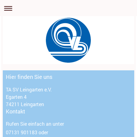
Hier finden Sie uns
TA SV Leingarten e.V.
Egarten 4
74211
Leingarten
Kontakt
Rufen Sie einfach an unter
07131 901183 oder