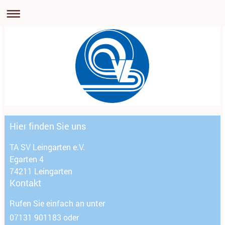
Hier finden Sie uns
TA SV Leingarten e.V.
Egarten 4
74211
Leingarten
Kontakt
Rufen Sie einfach an unter
07131 901183 oder